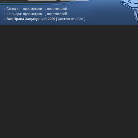
› Сегодня:
просмотров -
,
посетителей -
› За Вчера:
просмотров -
,
посетителей -
›
Все Права Защищены
©
2026
[
Хостинг от
uCoz
]