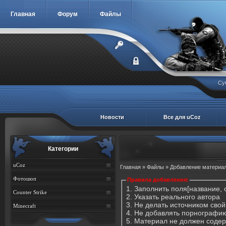
Главная
Форум
Файлы
Су
Новости
Все для uCoz
Категории
uCoz
Главная
»
Файлы
» Добавление материа
Фотошоп
Правила добавления:
1. Заполнить поля[название, 
Counter Strike
2. Указать реального автора
3. Не делать источником свой
Minecraft
4. Не добавлять порнографи
5. Материал не должен соде