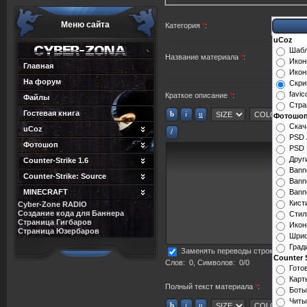
Меню сайта
Категория
*
:
uCoz
Шаб
Название материала
*
:
Икон
Главная
Икон
На форум
Скри
favic
Краткое описание
*
:
Файлы
Стра
Гостевая книга
Фотошо
Скач
uCoz
PSD 
Фотошоп
PSD 
Друг
Counter-Strike 1.6
Bann
Counter-Strike: Source
Bann
MINECRAFT
Bann
Кист
Cyber-Zone RADIO
Создание кода для Баннера
Стил
Страница Гигбаров
Икон
Страница Юзербаров
Шриф
Град
Заменять переводы строк тегом
<B
Counter S
Слов:
0
, Символов:
0/0
Гото
Карт
Полный текст материала
*
:
Боты
Читы