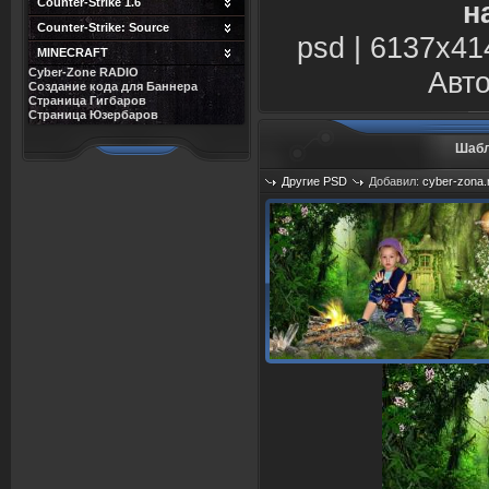
Counter-Strike 1.6
н
Counter-Strike: Source
psd | 6137х41
MINECRAFT
Cyber-Zone RADIO
Авто
Создание кода для Баннера
Страница Гигбаров
Страница Юзербаров
Шабл
Другие PSD
Добавил:
cyber-zona.
Просмотров: 1435