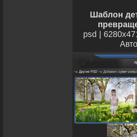
Шаблон де
превраще
psd | 6280х47
Авто
п
Другие PSD
Добавил:
cyber-zona.
Просмотров: 1270