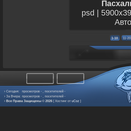
Пасхал
psd | 5900х39
Авто
1-10
11-20
› Сегодня:
просмотров -
,
посетителей -
› За Вчера:
просмотров -
,
посетителей -
›
Все Права Защищены
©
2026
[
Хостинг от
uCoz
]