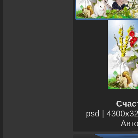
Счас
psd | 4300х32
Авто