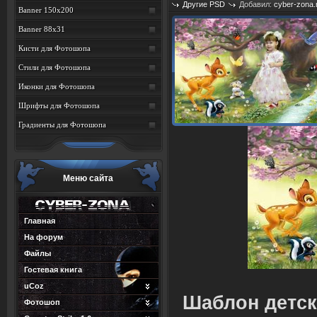
Другие PSD
Добавил:
cyber-zona.
Banner 150x200
Просмотров: 1373
Banner 88x31
Кисти для Фотошопа
Стили для Фотошопа
Иконки для Фотошопа
Шрифты для Фотошопа
Градиенты для Фотошопа
Меню сайта
Главная
На форум
Файлы
Гостевая книга
uCoz
Шаблон детск
Фотошоп