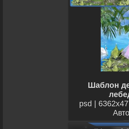
Шаблон де
лебе
psd | 6362х47
Авто