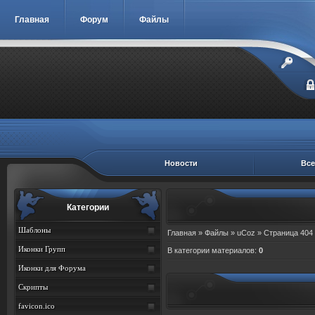
Главная
Форум
Файлы
Новости
Все
Категории
Шаблоны
Главная
»
Файлы
»
uCoz
» Страница 404
Иконки Групп
В категории материалов
:
0
Иконки для Форума
Скрипты
favicon.ico