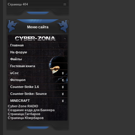
Страница 404
Меню сайта
Главная
На форум
Файлы
Гостевая книга
uCoz
Фотошоп
Counter-Strike 1.6
Counter-Strike: Source
MINECRAFT
Cyber-Zone RADIO
Создание кода для Баннера
Страница Гигбаров
Страница Юзербаров